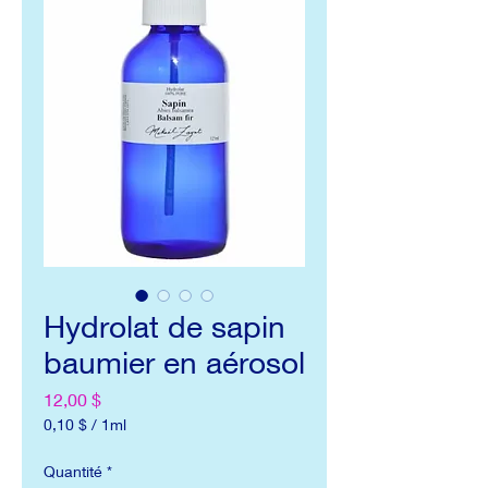
Hydrolat de sapin
baumier en aérosol
Prix
12,00 $
0,10 $
/
1ml
0,10 $
pour
Quantité
*
1