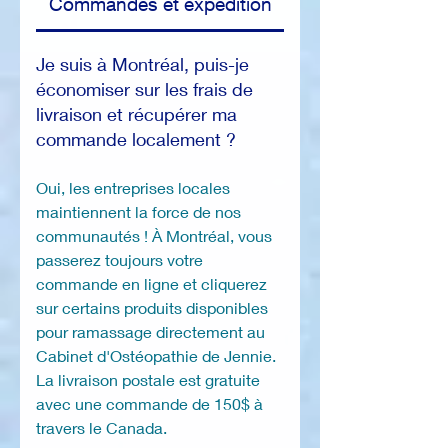
Commandes et expédition
“
Les plantes sont nos meilleurs
professeurs..les arbres peuvent
nous apprendre ce qu'aucun autre
Je suis à Montréal, puis-je
maître ne peut
”-Mikael Zayat.
économiser sur les frais de
livraison et récupérer ma
commande localement ?
Oui, les entreprises locales
maintiennent la force de nos
communautés ! À Montréal, vous
passerez toujours votre
commande en ligne et cliquerez
sur certains produits disponibles
pour ramassage directement au
Cabinet d'Ostéopathie de Jennie.
La livraison postale est gratuite
avec une commande de 150$ à
travers le Canada.