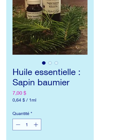
Huile essentielle :
Sapin baumier
Prix
7,00 $
0,64 $
/
1ml
0,64 $
pour
Quantité
*
1
Millilitre