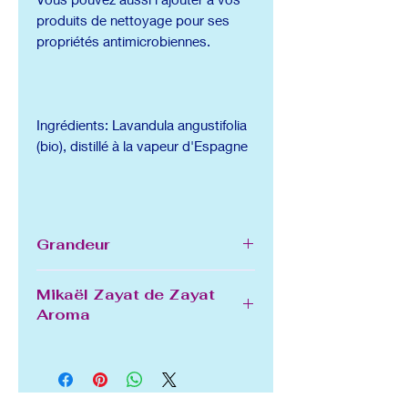
produits de nettoyage pour ses
propriétés antimicrobiennes.
Ingrédients: Lavandula angustifolia
(bio), distillé à la vapeur d'Espagne
Grandeur
11 mL
Mikaël Zayat de Zayat
Aroma
Né en Egypte, Mikaël Zayat,
alchimiste par essence, a passé
plus de 30 ans à maîtriser l'art de