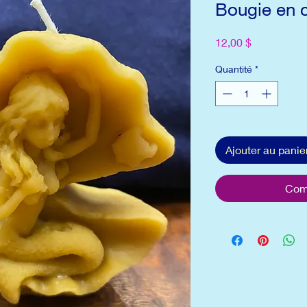
Bougie en c
Prix
12,00 $
Quantité
*
Ajouter au panie
Com