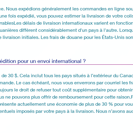
dence. Nous expédions généralement les commandes en ligne sou
, une fois expédié, vous pouvez estimer la livraison de votre co
vrablesLes délais de livraison internationaux varient en fonctio
anières diffèrent considérablement d'un pays à l'autre. Lorsq
e livraison initiales. Les frais de douane pour les États-Unis 
dition pour un envoi international ?
xe de 30 $. Cela inclut tous les pays situés à l’extérieur du Ca
mmande. Le cas échéant, nous vous enverrons par courriel les fr
jours le droit de refuser tout coût supplémentaire pour obteni
us ne pouvons plus offrir de remboursement pour cette raison.Po
ésente actuellement une économie de plus de 30 % pour vous!)
entuels imposés par votre pays à la livraison. Nous n’avons au