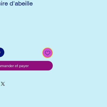
ire d'abeille
r
mander et payer